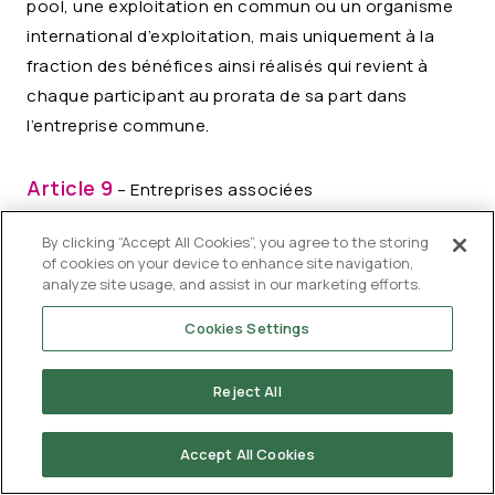
pool, une exploitation en commun ou un organisme
international d’exploitation, mais uniquement à la
fraction des bénéfices ainsi réalisés qui revient à
chaque participant au prorata de sa part dans
l’entreprise commune.
Article 9
– Entreprises associées
By clicking “Accept All Cookies”, you agree to the storing
1. Lorsque
of cookies on your device to enhance site navigation,
analyze site usage, and assist in our marketing efforts.
a) une entreprise d’un Etat contractant participe
Cookies Settings
directement ou indirectement à la direction, au
contrôle ou au capital d’une entreprise de l’autre Etat
Reject All
contractant, ou que
Accept All Cookies
b) les mêmes personnes participent directement ou